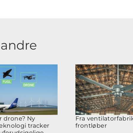
f andre
er drone? Ny
Fra ventilatorfabrik 
knologi tracker
frontløber
 uforudsigelige