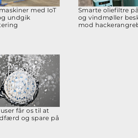
 maskiner med IoT
Smarte oliefiltre p
og undgik
og vindmøller bes
tering
mod hackerangre
ser får os til at
dfærd og spare på