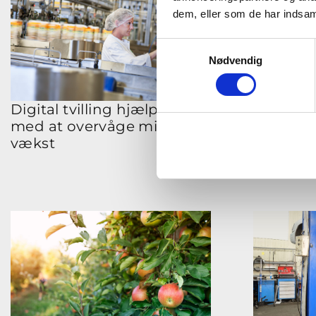
dem, eller som de har indsaml
Samtykkevalg
Nødvendig
Digital tvilling hjælper Arla
Værktøj 
med at overvåge mikrobiel
beregner
vækst
betaler 