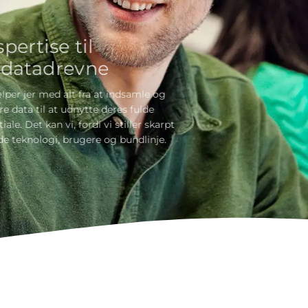
Ekspertise til
de datadrevne
Vi hjælper jer med alt fra at indsamle og
validere data til at udnytte deres fulde
potentiale. Det kan vi, fordi vi stiller skarpt
på både teknologi, brugere og bundlinje.