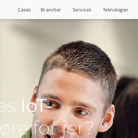
Cases
Brancher
Services
Teknologier
res
IoT-
re for jer?