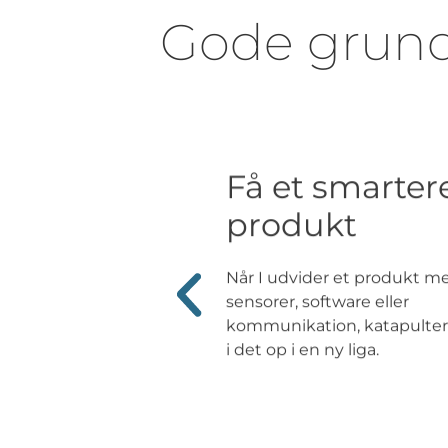
Gode grunde
Få et smarter
produkt
Når I udvider et produkt m
sensorer, software eller
kommunikation, katapulter
i det op i en ny liga.