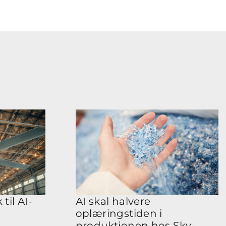
til AI-
AI skal halvere
oplæringstiden i
produktionen hos Sky-