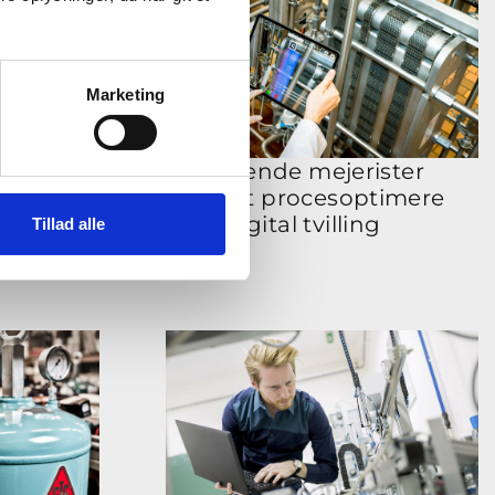
Marketing
afdækker
Kommende mejerister
å remote
lærer at procesoptimere
øsning
med digital tvilling
Tillad alle