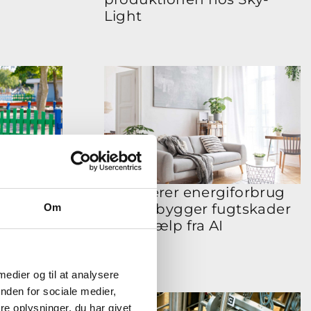
Light
lper
Optimerer energiforbrug
malt
og forebygger fugtskader
Om
med hjælp fra AI​
 medier og til at analysere
nden for sociale medier,
e oplysninger, du har givet