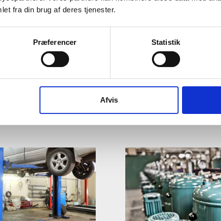
et fra din brug af deres tjenester.
Præferencer
Statistik
til kraftværker
Udviklingsforløb 
, hvornår det
IoT-sikkerheden p
sig at opsamle CO2
support og cloudl
Afvis