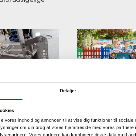
nssensor hjælper
AI og sensorer hjæ
 at forudsige slid
med at finde unor
Detaljer
bare maskindele
strømforbrug
ookies
se vores indhold og annoncer, til at vise dig funktioner til sociale
oplysninger om din brug af vores hjemmeside med vores partnere i
ysepartnere. Vores partnere kan kombinere disse data med andr