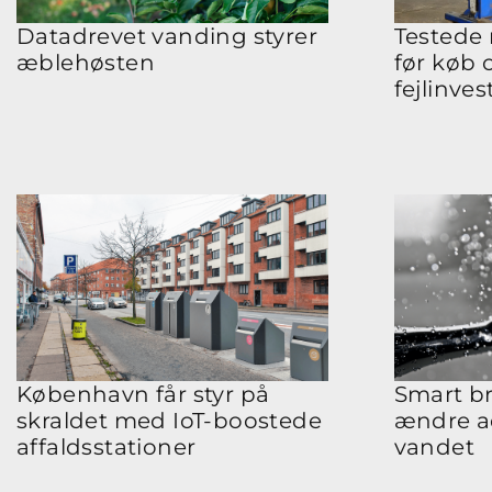
Datadrevet vanding styrer
Testede
æblehøsten
før køb 
fejlinves
København får styr på
Smart bru
skraldet med IoT-boostede
ændre a
affaldsstationer
vandet