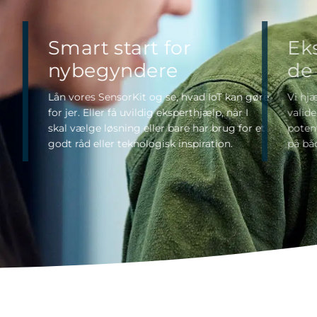
Smart start for
nybegyndere
Lån vores SensorKit og se, hvad IoT kan gøre
for jer. Eller få uvildig eksperthjælp, når I
skal vælge løsning eller bare har brug for et
godt råd eller teknologisk inspiration.