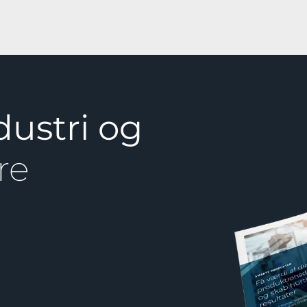
dustri og
re