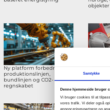
objekter
Ny platform forbedrer
Vibratio
produktionslinjen,
RUNI med
Samtykke
bundlinjen og CO2-
på kost
regnskabet
Denne hjemmeside bruger c
Vi bruger cookies til at tilpas
vores trafik. Vi deler også 
annonceringspartnere og anal