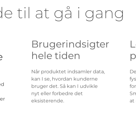
 til at gå i gang
e
Brugerindsigter
L
hele tiden
p
ed
Når produktet indsamler data,
De
kan I se, hvordan kunderne
fy
er
bruger det. Så kan I udvikle
fo
nyt eller forbedre det
Sm
eksisterende.
at