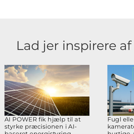
Lad jer inspirere a
AI POWER fik hjælp til at
Fugl ell
styrke præcisionen i AI-
kamerate
baseret energistyring
hurtige,