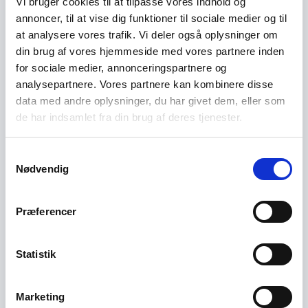
Vi bruger cookies til at tilpasse vores indhold og
annoncer, til at vise dig funktioner til sociale medier og til
Nye chips gør det muligt at behandle
at analysere vores trafik. Vi deler også oplysninger om
komplekse data direkte på dronen – både til
din brug af vores hjemmeside med vores partnere inden
civile og militære formål. ”Dronen har
for sociale medier, annonceringspartnere og
begrænsede ressourcer, manglende
analysepartnere. Vores partnere kan kombinere disse
netværksforbindelse og behov for hurtige
data med andre oplysninger, du har givet dem, eller som
reaktioner,” pointerer han. ”Det har været
de har indsamlet fra din brug af deres tjenester.
ledetråden i AI Denmark-projektet.”
Samtykkevalg
Kompetenceløft til nye højder
Nødvendig
Edge AI gør det muligt at behandle data lokalt,
hvilket gør det muligt at løse udfordringer som
Præferencer
strøm, netværk og privatliv. ”Vi vil gerne være
Danmarks dygtigste til det,” indrømmer Jacob
Hesselballe. ”Det tror vi, vi kan blive, for vi har
Statistik
arbejdet med edge-området siden 2010.
Marketing