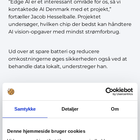
”Edge AI er et interessant område for os, så vi
kontaktede AI Denmark med et projekt,”
fortæller Jacob Hesselballe. Projektet
undersøger, hvilken chip der bedst kan håndtere
AI vision-opgaver med mindst strømforbrug.
Ud over at spare batteri og reducere
omkostningerne øges sikkerheden også ved at
behandle data lokalt, understreger han.
”Tidligere manglede teknologien ganske enkelt,
og det var uklart, hvilke platforme, der kunne
løse opgaven hurtigt nok, og som samtidig tager
højde for de mange forskellige parametre,”
Samtykke
Detaljer
Om
forklarer han. ”Men nu er situationen en anden,
og teknologien er modnet, så et vindue af nye
muligheder er åbnet.”
Denne hjemmeside bruger cookies