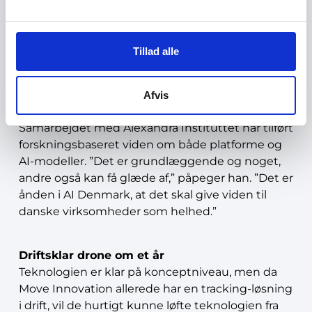
”AI Danmark-forløbet har givet os mulighed for at
få tunge og relevante kompetencer ind, som har
erfaring på området. Det har vi ellers kun
mulighed for i konkrete projekter med kunder,
Tillad alle
men her kunne vi gøre det som os selv,”
understreger han.
Afvis
Samarbejdet med Alexandra Instituttet har tilført
forskningsbaseret viden om både platforme og
AI-modeller. ”Det er grundlæggende og noget,
andre også kan få glæde af,” påpeger han. ”Det er
ånden i AI Denmark, at det skal give viden til
danske virksomheder som helhed.”
Driftsklar drone om et år
Teknologien er klar på konceptniveau, men da
Move Innovation allerede har en tracking-løsning
i drift, vil de hurtigt kunne løfte teknologien fra