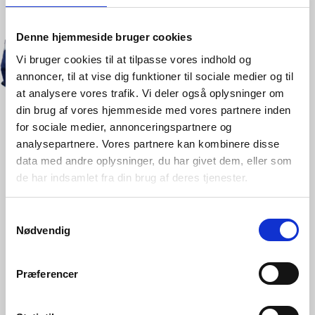
Denne hjemmeside bruger cookies
Vi bruger cookies til at tilpasse vores indhold og
annoncer, til at vise dig funktioner til sociale medier og til
at analysere vores trafik. Vi deler også oplysninger om
din brug af vores hjemmeside med vores partnere inden
for sociale medier, annonceringspartnere og
analysepartnere. Vores partnere kan kombinere disse
Brug data og
data med andre oplysninger, du har givet dem, eller som
de har indsamlet fra din brug af deres tjenester.
maskinlæring til at
forbedre produktionen
Samtykkevalg
Nødvendig
Når data bruges optimalt, får I det fulde overblik,
præcise forudsigelser og dermed bedre
Præferencer
beslutninger og resultater. Men kun, hvis I har et
klart mål og har fokus på brugerne.