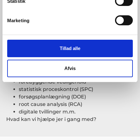
Statistik
Derfor er høj datakvalitet og sikkerhed ikke nok; I
skal også være skarpe på, hvem der skal bruge
Marketing
hvilke data hvor, hvornår og til hvad.
Og der er mange muligheder:
Tillad alle
datadrevet beslutningsstøtte
Afvis
detektion af anomalier
forebyggende vedligehold
statistisk proceskontrol (SPC)
forsøgsplanlægning (DOE)
root cause analysis (RCA)
digitale tvillinger m.m.
Hvad kan vi hjælpe jer i gang med?