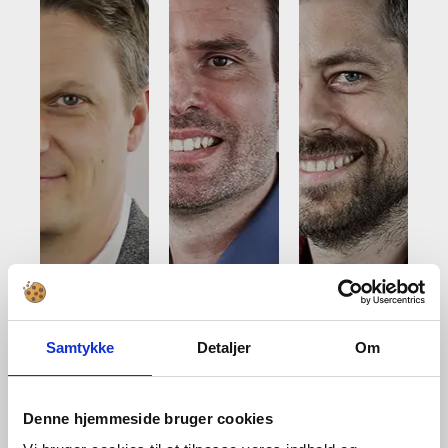
Morten
Samtykke
Detaljer
Om
Spanner
Gert
Christiansen,
Allan
Læssøe
Denne hjemmeside bruger cookies
CCO
Hansen
Mikkelse