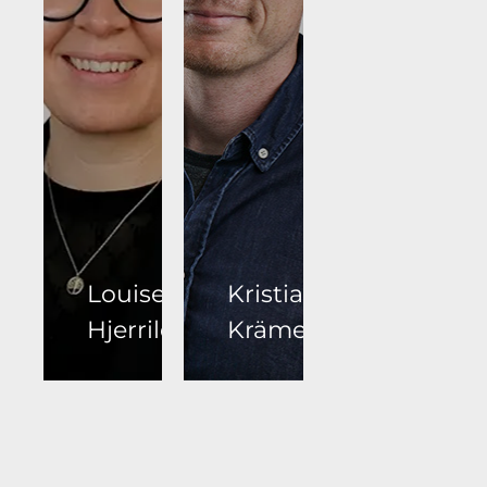
Louise
Kristian
Hjerrild
Krämer