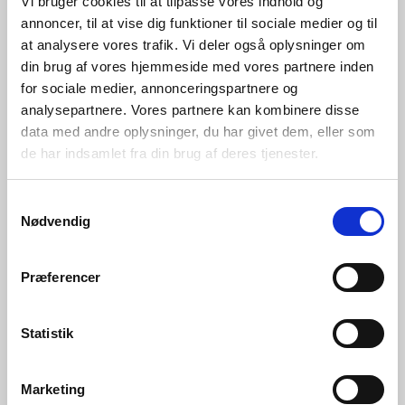
Vi bruger cookies til at tilpasse vores indhold og
annoncer, til at vise dig funktioner til sociale medier og til
at analysere vores trafik. Vi deler også oplysninger om
din brug af vores hjemmeside med vores partnere inden
for sociale medier, annonceringspartnere og
analysepartnere. Vores partnere kan kombinere disse
data med andre oplysninger, du har givet dem, eller som
de har indsamlet fra din brug af deres tjenester.
Samtykkevalg
Nødvendig
Præferencer
Statistik
Marketing