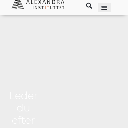
Leder
du
efter