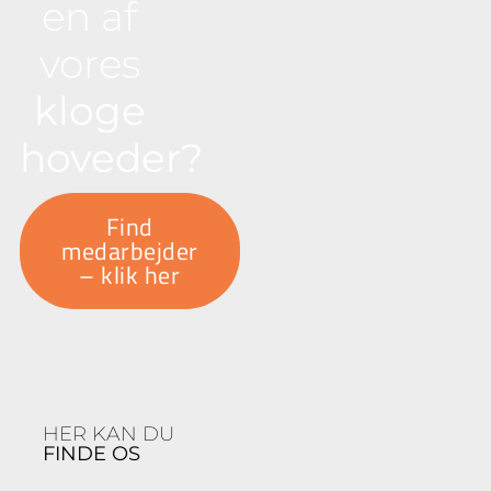
en af
vores
kloge
hoveder?
Find
medarbejder
– klik her
HER KAN DU
FINDE OS