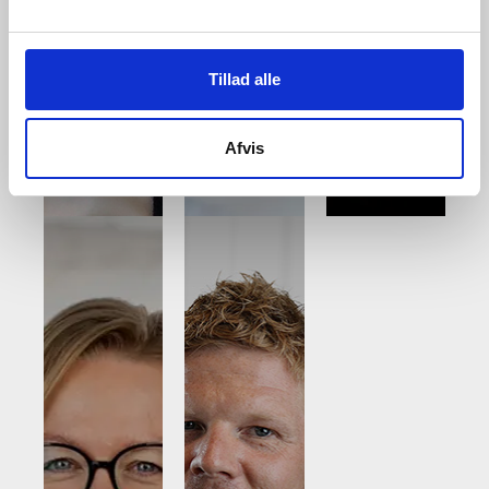
Tillad alle
Nicolai
Mie
Mendgaard-
Inge
Afvis
Hvas
Johannsen
Haunstru