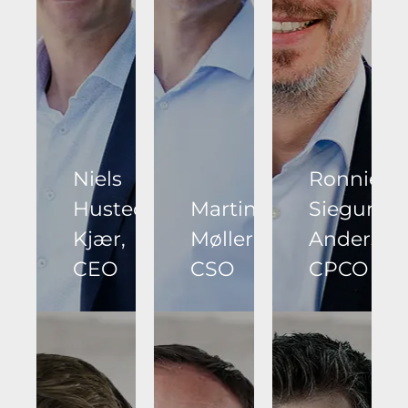
Niels
Ronnie
Husted
Martin
Siegumfe
Kjær,
Møller,
Andersen
CEO
CSO
CPCO