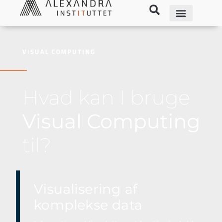
VISUAL COMPUTING
Hvad kan I bruge
Visual Computing
til?
Visualisering af
komplekse data