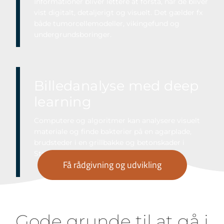
Informationer bliver lettere at forstå, når de bliver
vist digitalt, detaljerigt og visuelt. Det gælder fx
både tumorcellemodeller, vikingefund og
undergrundsboringer.
Billedanalyse med deep
learning
Computere og algoritmer kan analysere visuelt
materiale og finde bakterier på en agarplade,
brudsteder i en grillbakke og betonskader i
Storebæltsbroen.
Få rådgivning og udvikling
Gode grunde til at gå i