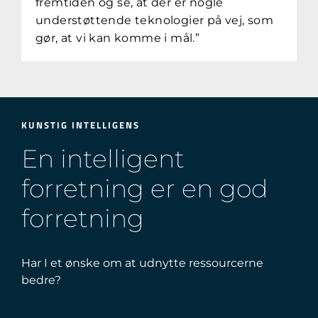
fremtiden og se, at der er nogle
understøttende teknologier på vej, som
gør, at vi kan komme i mål.”
KUNSTIG INTELLIGENS
En intelligent
forretning er en god
forretning
Har I et ønske om at udnytte ressourcerne
bedre?