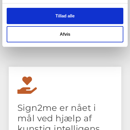
alle, og derfor skal appen kunne downloades på
forskellige sprog. Man kan tilføje ekstra sprog til
Tillad alle
appen, hvis man for eksempel skal ud at rejse.
På den måde vil tegnsprogsbrugere over hele
verden kunne interagere.
Afvis
Sign2me er nået i
mål ved hjælp af
kunstig intelligens