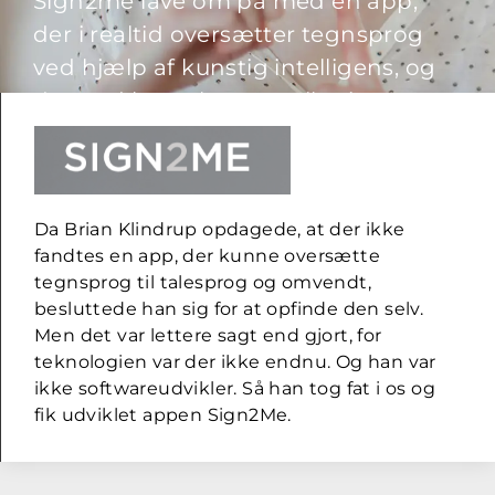
Sign2me lave om på med en app,
der i realtid oversætter tegnsprog
ved hjælp af kunstig intelligens, og
dermed letter kommunikationen
mellem døve og ikke-døve.
Da Brian Klindrup opdagede, at der ikke
fandtes en app, der kunne oversætte
tegnsprog til talesprog og omvendt,
besluttede han sig for at opfinde den selv.
Men det var lettere sagt end gjort, for
teknologien var der ikke endnu. Og han var
ikke softwareudvikler. Så han tog fat i os og
fik udviklet appen Sign2Me.