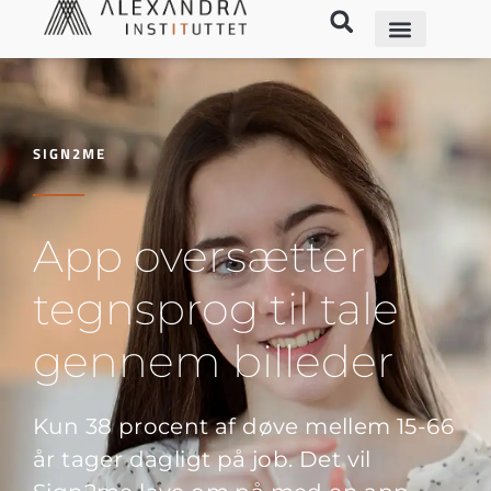
SIGN2ME
App oversætter
tegnsprog til tale
gennem billeder
Kun 38 procent af døve mellem 15-66
år tager dagligt på job. Det vil