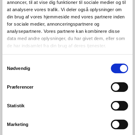
annoncer, til at vise dig funktioner til sociale medier og til
at analysere vores trafik. Vi deler også oplysninger om
din brug af vores hjemmeside med vores partnere inden
for sociale medier, annonceringspartnere og
analysepartnere. Vores partnere kan kombinere disse
data med andre oplysninger, du har givet dem, eller som
de har indsamlet fra din brug af deres tjenester.
Samtykkevalg
Nødvendig
Præferencer
Appen kan bruges på
alle sprog
Statistik
Tegnsprog bruges over hele verden. Men præcis
Marketing
ligesom sprog varierer tegnsprog fra land til
land. Sign2Me tror på lige kommunikation for