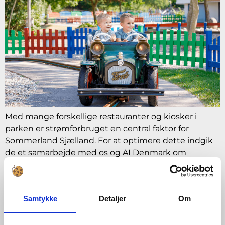
Med mange forskellige restauranter og kiosker i
parken er strømforbruget en central faktor for
Sommerland Sjælland. For at optimere dette indgik
de et samarbejde med os og AI Denmark om
overvågning og analyse af deres strømforbrug.
RD8 bruger AI-teknologi
Samtykke
Detaljer
Om
til at forbedre