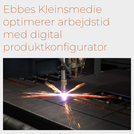
Ebbes Kleinsmedie
optimerer arbejdstid
med digital
produktkonfigurator