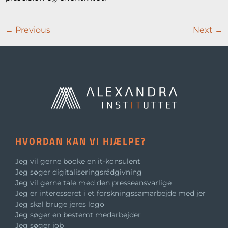
←
Previous
Next
→
HVORDAN KAN VI HJÆLPE?
Jeg vil gerne booke en it-konsulent
Jeg søger digitaliseringsrådgivning
Jeg vil gerne tale med den presseansvarlige
Jeg er interesseret i et forskningssamarbejde med jer
Jeg skal bruge jeres logo
Jeg søger en bestemt medarbejder
Jeg søger job