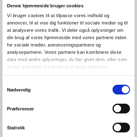
Denne hjemmeside bruger cookies
fejldetektion
Vi bruger cookies til at tilpasse vores indhold og
annoncer, til at vise dig funktioner til sociale medier og til
at analysere vores trafik. Vi deler også oplysninger om
din brug af vores hjemmeside med vores partnere inden
for sociale medier, annonceringspartnere og
analysepartnere. Vores partnere kan kombinere disse
data med andre oplysninger, du har givet dem, eller som
de har indsamlet fra din brug af deres tjenester.
Samtykkevalg
Nødvendig
RD8 hjælper virksomheder med at undgå dyre
designfejl ved at identificere fejlene tidligt. Et AI
Præferencer
Denmark-forløb med os har vist, at deres software til
fejldetektion kan blive endnu stærkere med AI-
Statistik
teknologi.