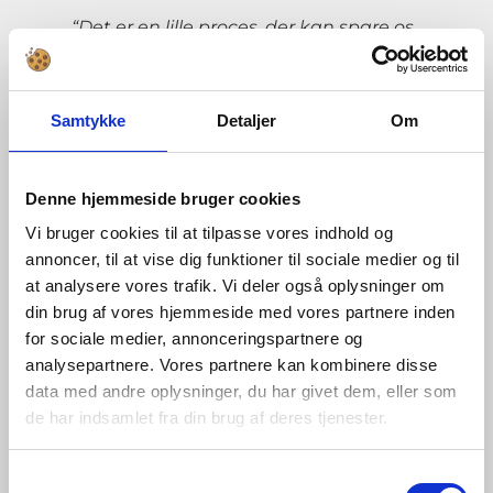
“Det er en lille proces, der kan spare os
for 5-10 procent i arbejdstid, og set på
den lange bane så er det fantastisk.”
Samtykke
Detaljer
Om
Virksomheden sparer dermed nogle
minutter per etage, hvor de ikke skal
Denne hjemmeside bruger cookies
udregne en inddækning. De er i øjeblikket
ved at teste prototypen, men resultaterne
Vi bruger cookies til at tilpasse vores indhold og
er indtil videre meget positive.
annoncer, til at vise dig funktioner til sociale medier og til
at analysere vores trafik. Vi deler også oplysninger om
din brug af vores hjemmeside med vores partnere inden
for sociale medier, annonceringspartnere og
analysepartnere. Vores partnere kan kombinere disse
data med andre oplysninger, du har givet dem, eller som
de har indsamlet fra din brug af deres tjenester.
Vi har fået et brugbart værktøj, så
på den måde er operationen
Samtykkevalg
lykkedes, så det synes jeg er