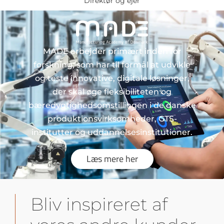
Direktør og ejer
MADE arbejder primært inden for
forskning, som har til formål at udvikle
og teste innovative, digitale løsninger,
der skal øge fleksibiliteten og
bæredygtighedsomstillingen i de danske
produktionsvirksomheder, GTS-
institutter og uddannelsesinstitutioner.
Læs mere her
Bliv inspireret af