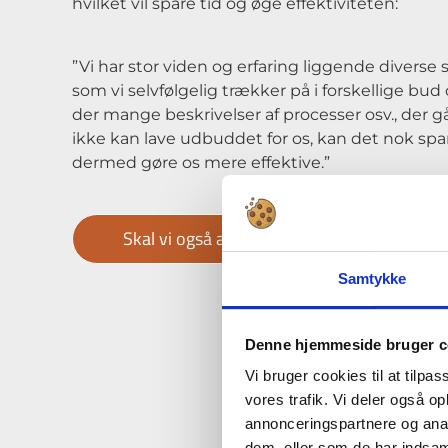
hvilket vil spare tid og øge effektiviteten:
”Vi har stor viden og erfaring liggende diverse 
som vi selvfølgelig trækker på i forskellige bud 
der mange beskrivelser af processer osv., der g
ikke kan lave udbuddet for os, kan det nok spa
dermed gøre os mere effektive.”
Skal vi også afdække jeres AI-potentiale?
Samtykke
Denne hjemmeside bruger c
Vi bruger cookies til at tilpas
vores trafik. Vi deler også 
annonceringspartnere og anal
dem, eller som de har indsaml