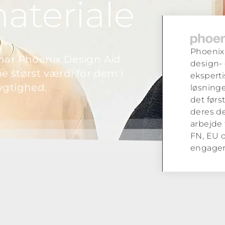
teriale
Phoenix 
 har Phoenix Design Aid
design-
e størst værdi for dem i
eksperti
ygtighed.
løsning
det førs
deres de
arbejde 
FN, EU 
engagem