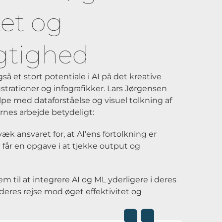
tet og
gtighed
å et stort potentiale i AI på det kreative
ustrationer og infografikker. Lars Jørgensen
pe med dataforståelse og visuel tolkning af
ikernes arbejde betydeligt:
væk ansvaret for, at AI’ens fortolkning er
e får en opgave i at tjekke output og
m til at integrere AI og ML yderligere i deres
 deres rejse mod øget effektivitet og