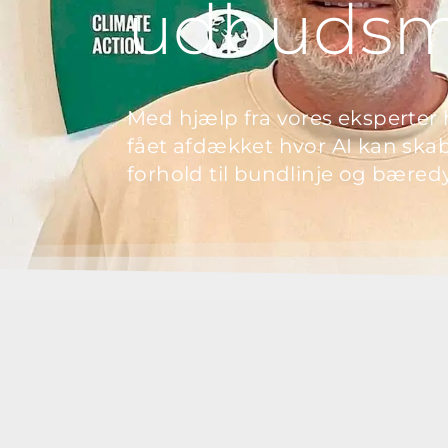
udbudsma
Med hjælp fra vores eksperter
fået afdækket hvor AI kan skab
forhold til bundlinje og bæred