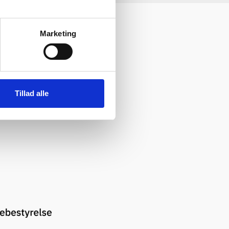
Marketing
onshub.
ønne og
gere.
Tillad alle
g af