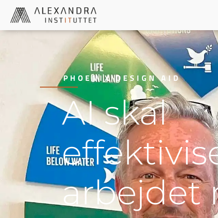
PHOENIX DESIGN AID
AI skal
effektivis
arbejdet