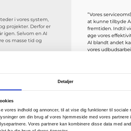
”Vores serviceområ
steder i vores system,
at kunne tilbyde A
og projekter. Derfor er
fremtiden. Indtil v
år igen. Selvom en AI
øge vores effektivit
re os masse tid og
AI blandt andet ka
vores udbudsarbej
Dennis L
Nielsen
Detaljer
Adm. direktør
ookies
se vores indhold og annoncer, til at vise dig funktioner til sociale
oplysninger om din brug af vores hjemmeside med vores partnere i
ysepartnere. Vores partnere kan kombinere disse data med andr
et fra din brug af deres tjenester.