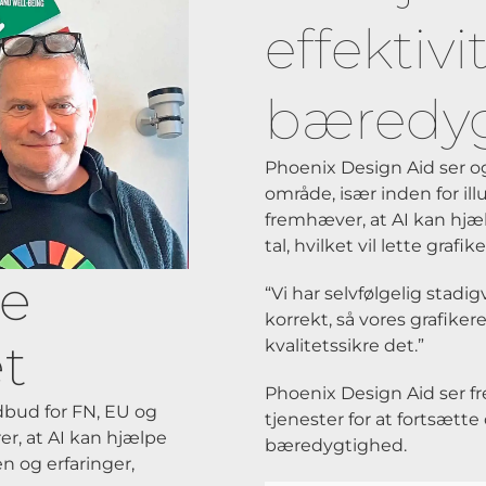
effektivi
bæredy
Phoenix Design Aid ser ogs
område, især inden for ill
fremhæver, at AI kan hjæl
tal, hvilket vil lette graf
re
“Vi har selvfølgelig stadig
korrekt, så vores grafiker
t
kvalitetssikre det.”
Phoenix Design Aid ser fre
udbud for FN, EU og
tjenester for at fortsætte
er, at AI kan hjælpe
bæredygtighed.
n og erfaringer,