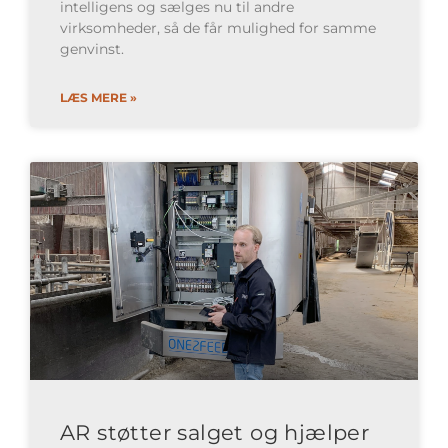
intelligens og sælges nu til andre
virksomheder, så de får mulighed for samme
genvinst.​
LÆS MERE »
AR støtter salget og hjælper