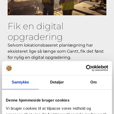
Fik en digital
opgradering
Selvom lokationsbaseret planlægning har
eksisteret lige så længe som Gantt, fik det først
for nylig en digital opgradering.
”Når du bygger 32 lejligheder eller vindmøller,
svarer det faktisk til 32 produktionslinjer, hvor
Samtykke
Detaljer
Om
du både skal styre flowet af opgaver, mennesker
og steder,” fortæller Kristian Birch Pedersen og
fortsætter:
Denne hjemmeside bruger cookies
Vi bruger cookies til at tilpasse vores indhold og
”Det finsk-amerikanske software, vi har brugt