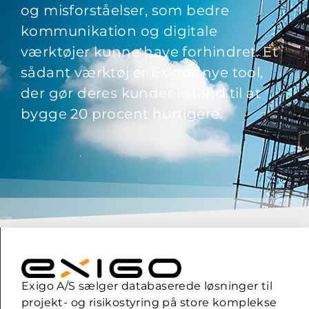
og misforståelser, som bedre
kommunikation og digitale
værktøjer kunne have forhindret. Et
sådant værktøj er Exigos nye tool,
der gør deres kunder i stand til at
bygge 20 procent hurtigere.
Exigo A/S sælger databaserede løsninger til
projekt- og risikostyring på store komplekse