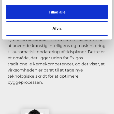
planlægningsopgaver, hvilket vil gøre det
muligt at opdage og korrigere små afvigelser fra
Tillad alle
tidsplanen i realtid.
Afvis
I et projekt under
AI Denmark
har Exigo fået
hjælp fra Alexandra Instituttets AI-eksperter til
at anvende kunstig intelligens og maskinlæring
til automatisk opdatering af tidsplaner. Dette er
et område, der ligger uden for Exigos
traditionelle kernekompetencer, og det viser, at
virksomheden er parat til at tage nye
teknologiske skridt for at optimere
byggeprocessen.