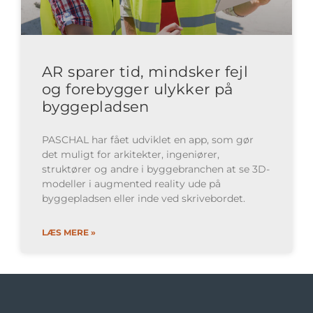
AR sparer tid, mindsker fejl
og forebygger ulykker på
byggepladsen
PASCHAL har fået udviklet en app, som gør
det muligt for arkitekter, ingeniører,
struktører og andre i byggebranchen at se 3D-
modeller i augmented reality ude på
byggepladsen eller inde ved skrivebordet.
LÆS MERE »