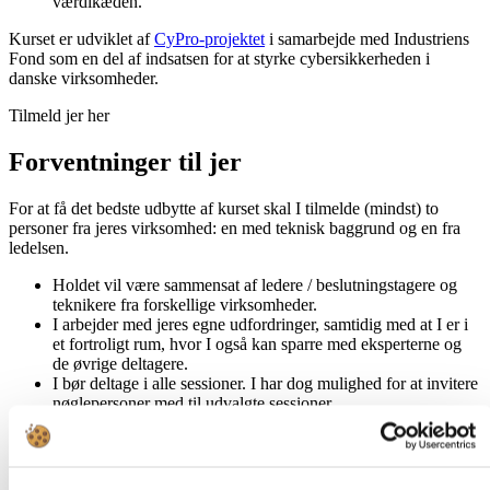
værdikæden.
Kurset er udviklet af
CyPro-projektet
i samarbejde med Industriens
Fond som en del af indsatsen for at styrke cybersikkerheden i
danske virksomheder.
Tilmeld jer her
Forventninger til jer
For at få det bedste udbytte af kurset skal I tilmelde (mindst) to
personer fra jeres virksomhed: en med teknisk baggrund og en fra
ledelsen.
Holdet vil være sammensat af ledere / beslutningstagere og
teknikere fra forskellige virksomheder.
I arbejder med jeres egne udfordringer, samtidig med at I er i
et fortroligt rum, hvor I også kan sparre med eksperterne og
de øvrige deltagere.
I bør deltage i alle sessioner. I har dog mulighed for at invitere
nøglepersoner med til udvalgte sessioner.
I er indforstået med, at vi efter kurset vil udbrede relevant
ikke-sikkerhedskritisk viden og erfaringer fra jeres case til
andre industrivirksomheder i hele landet (i anonymiseret
form).