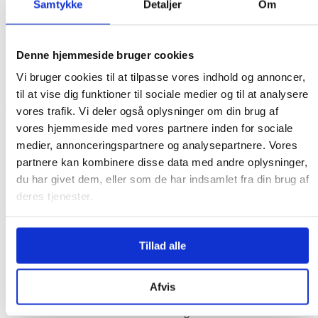
Samtykke
Detaljer
Om
Tilmeld jer her
Indhold på kurset
Denne hjemmeside bruger cookies
Vi bruger cookies til at tilpasse vores indhold og annoncer,
1
til at vise dig funktioner til sociale medier og til at analysere
4. november ·
Hørsholm
vores trafik. Vi deler også oplysninger om din brug af
vores hjemmeside med vores partnere inden for sociale
Workshop 10:00–15:00
medier, annonceringspartnere og analysepartnere. Vores
Risikovurdering
partnere kan kombinere disse data med andre oplysninger,
Introduktion til risikostyring
du har givet dem, eller som de har indsamlet fra din brug af
Kontekst
deres tjenester.
Fastlæggelse af scope og aktiver
Analyse af aktiver
2
Tillad alle
11. november ·
Hørsholm
Afvis
Workshop 10:00–15:00
Introduktion til trusselsmodellering