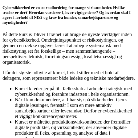
Cybersikkerhed er en stor udfordring for mange virksomheder. Hvilke
trusler er der? Hvordan vurderer I, hvor vigtige de er? Og hvordan skal I
agere i forhold til NIS2 og krav fra kunder, samarbejdspartnere og
myndigheder?
På dette kursus bliver I trænet i at bruge de nyeste værktøjer inden
for cybersikkerhed. Omdrejningspunktet er risikostyringen, og
gennem en række opgaver lærer I at arbejde systematisk med
risikostyring set fra forskellige – men sammenhængende –
perspektiver: teknisk, forretningsmæssigt, kvalitetsmæssigt og
organisatorisk.
I får det største udbytte af kurset, hvis I stiller med et hold af
deltagere, som repræsenterer både ledelse og tekniske medarbejdere.
Kurset klæder jer på til i fællesskab at arbejde strategisk med
cybersikkerhed og forankre indsatsen i hele organisationen.
Når I kan dokumentere, at I har styr på sikkerheden i jeres
digitale løsninger, fremstår I som en mere attraktiv
samarbejdspartner eller leverandør. Derfor er cybersikkerhed
et vigtigt konkurrenceparameter.
Kurset er målrettet produktionsvirksomheder, der fremstiller
digitale produkter, og virksomheder, der anvender digitale
produkter til f.eks. opsamling og analyse af data i