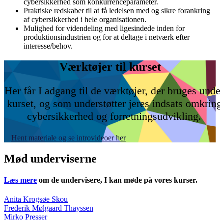
cybersikkerhed som konkurrenceparameter.
Praktiske redskaber til at få ledelsen med og sikre forankring
af cybersikkerhed i hele organisationen.
Mulighed for videndeling med ligesindede inden for
produktionsindustrien og for at deltage i netværk efter
interesse/behov.
Værktøjer til kurset
Her får I adgang til de værktøjer, der bruges unde
kurset, og som understøtter jeres indsats omkrin
cybersikkerhed og forretningsudvikling.
Hent materiale og se introvideoer her
Mød underviserne
Læs mere
om de undervisere, I kan møde på vores kurser.
Anita Krogsøe Skou
Frederik Mølgaard Thayssen
Mirko Presser