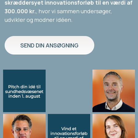
skræddersyet innovationsforløb til en værdi af
300.000 kr.
, hvor vi sammen undersøger,
udvikler og modner idéen.
SEND DIN ANSØGNING