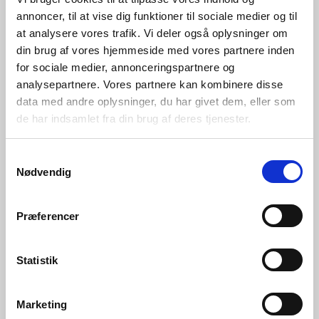
Day.
annoncer, til at vise dig funktioner til sociale medier og til
3. Pitch din idé
at analysere vores trafik. Vi deler også oplysninger om
din brug af vores hjemmeside med vores partnere inden
De udvalgte deltagere pitcher deres idé live for
for sociale medier, annonceringspartnere og
analysepartnere. Vores partnere kan kombinere disse
dommerpanelet. Hver pitch varer 10 minutter
data med andre oplysninger, du har givet dem, eller som
og understøttes af 3-5 slides.
de har indsamlet fra din brug af deres tjenester.
4. Vinderen kåres
Samtykkevalg
Vinderen offentliggøres fra scenen ved
Nødvendig
afslutningen af Sundheds Summit 2026.
5. Udviklingsforløbet
Præferencer
begynder
Statistik
Efter Pitching Day planlægger vi sammen det
skræddersyede innovationsforløb.
Marketing