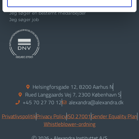
Jeg er interesseret i et forskningssamarbejde med jer
Jeg skal bruge jeres logo
Jeg søger en bestemt medarbejder
Jeg søger job
Helsingforsgade 12, 8200 Aarhus N
Rued Langgaards Vej 7, 2300 København S
+45 70 27 70 12
alexandra@alexandra.dk
Privatlivspolitik
Privacy Policy
ISO 27001
Gender Equality Plan
Whistleblower-ordning
Ⓒ 2026 - Alexandra Instituttet A/S