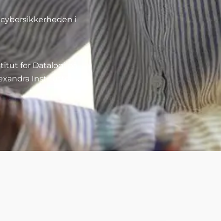
e cybersikkerheden i
itut for Datalogi på
xandra Instituttet.