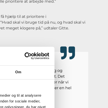
lle prioritere at arbejde med.”
å hjælp til at prioritere i
vad skal vi bruge tid på nu, og hvad skal vi
et meget klogere på,” udtaler Gitte.
itere anderledes, fordi vi fik
k på risiko, systemudvikling og
Om
er det, når folk kan deres shit. Det
et var tiden værd for os, især når vi
d af kalenderen og mobiliserer en hel
 medier og til at analysere
nden for sociale medier,
e oplysninger, du har givet