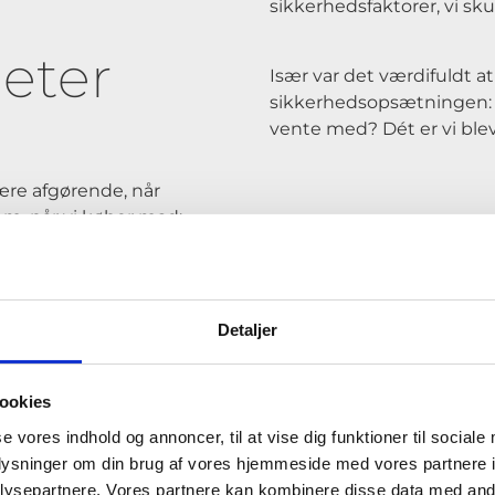
sikkerhedsfaktorer, vi sku
eter
Især var det værdifuldt at f
sikkerhedsopsætningen: “H
vente med? Dét er vi blev
være afgørende, når
om, når vi køber mad;
Vi har kunnet prior
rameter: “Vi sælger
kompetent feedbac
Detaljer
 ordentligt. Generelt
værktøjer. Jeg elsk
ingene bliver gjort
betyder meget, at d
tager en hel dag u
ookies
afdeling.”
se vores indhold og annoncer, til at vise dig funktioner til sociale
oplysninger om din brug af vores hjemmeside med vores partnere i
ysepartnere. Vores partnere kan kombinere disse data med andr