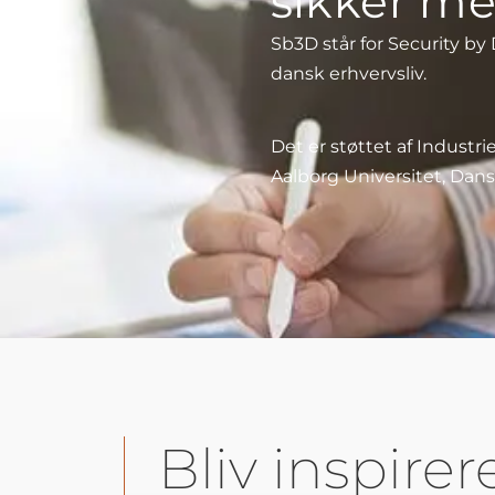
sikker me
Sb3D står for Security by 
dansk erhvervsliv.
Det er støttet af Indust
Aalborg Universitet, Dans
Bliv inspirer