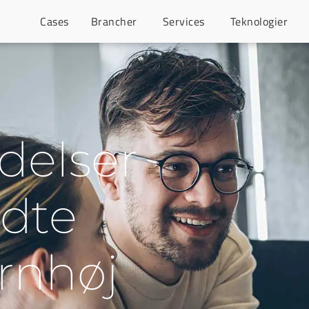
Cases
Brancher
Services
Teknologier
ydelser
adte
rnhøj