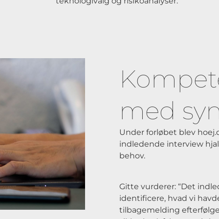
teknologivalg og risikoanalyser.
Kompete
med synl
Under forløbet blev hoej
indledende interview hja
behov.
Gitte vurderer: “Det indl
identificere, hvad vi hav
tilbagemelding efterfølge