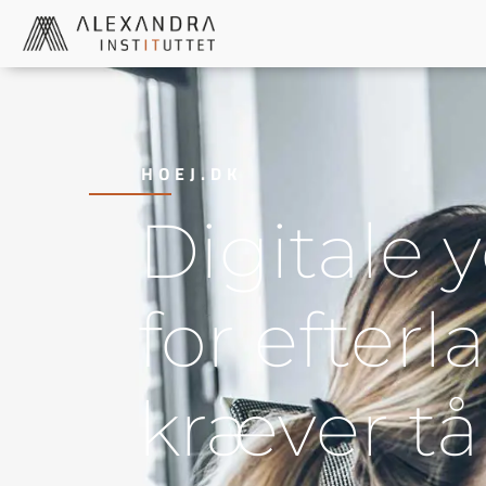
HOEJ.DK
Digitale 
for efterl
kræver tå