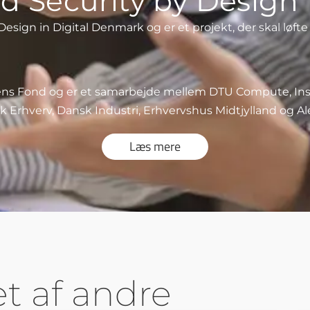
d Security by Design
Design in Digital Denmark og er et projekt, der skal løft
riens Fond og er et samarbejde mellem DTU Compute, Inst
k Erhverv, Dansk Industri, Erhvervshus Midtjylland og Ale
Læs mere
et af andre