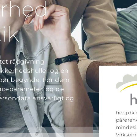
erhed
ik
tet rådgivning
ikkerhedshuller og en
n bør begynde. For dem
enceparameter, og de
persondata ansvarligt og
hoej.dk e
pårørend
mindesi
Virksom