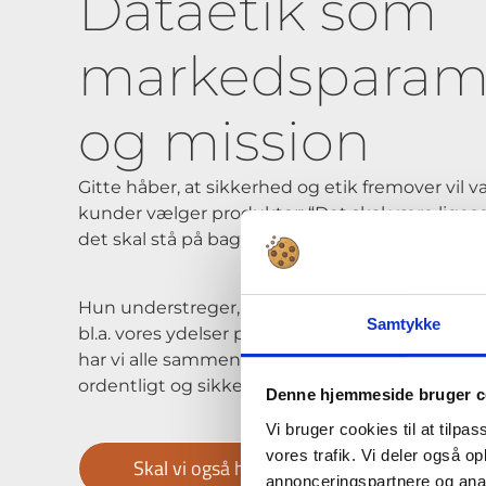
Dataetik som
markedsparam
og mission
Gitte håber, at sikkerhed og etik fremover vil 
kunder vælger produkter: “Det skal være liges
det skal stå på bagsiden af produktet.”
Hun understreger, at dataetik er et markedspa
Samtykke
bl.a. vores ydelser på, at vi behandler folks data
har vi alle sammen et ansvar og interesse i, at t
ordentligt og sikkert.”
Denne hjemmeside bruger c
Vi bruger cookies til at tilpas
vores trafik. Vi deler også 
Skal vi også hjælpe jer?
annonceringspartnere og anal