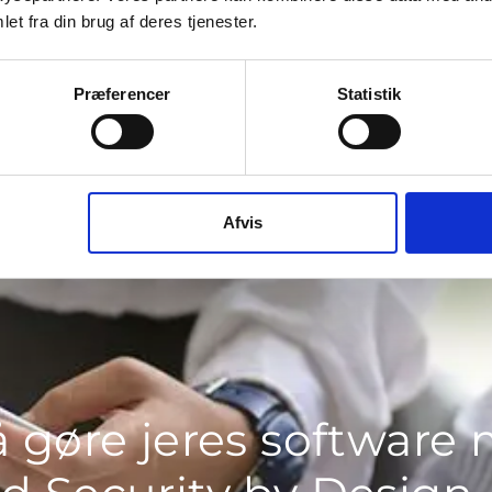
Gitte
et fra din brug af deres tjenester.
Mathiass
Direktør
hoej.dk
Præferencer
Statistik
Afvis
å gøre jeres software