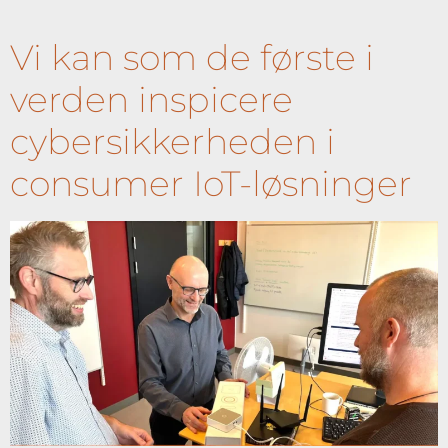
Vi kan som de første i
verden inspicere
cybersikkerheden i
consumer IoT-løsninger