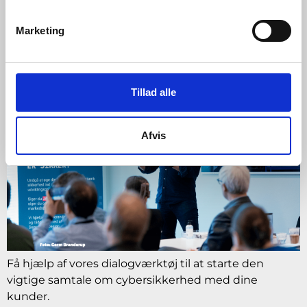
Dialogværktøj til den
vigtige samtale om
Marketing
cybersikkerhed
Tillad alle
Afvis
Få hjælp af vores dialogværktøj til at starte den
vigtige samtale om cybersikkerhed med dine
kunder.