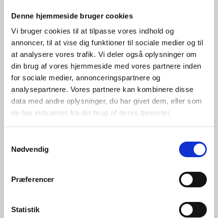
Denne hjemmeside bruger cookies
Vi bruger cookies til at tilpasse vores indhold og
annoncer, til at vise dig funktioner til sociale medier og til
at analysere vores trafik. Vi deler også oplysninger om
din brug af vores hjemmeside med vores partnere inden
for sociale medier, annonceringspartnere og
analysepartnere. Vores partnere kan kombinere disse
data med andre oplysninger, du har givet dem, eller som
de har indsamlet fra din brug af deres tjenester.
Hvordan fordeler man kontorarbejdspladserne på et
nyt hospital til alles bedste? Aalborg
Samtykkevalg
Universitetshospital tog fat i vores specialister for at
Nødvendig
få hjælp til opgaven. Det kom der en solid analyse, en
række klare anbefalinger og et vellykket
Præferencer
eksperiment ud af.
Statistik