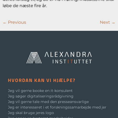
løbe de næste fire år.
←
Previous
Next
→
HVORDAN KAN VI HJÆLPE?
Jeg vil gerne booke en it-konsulent
Jeg søger digitaliseringsrådgivning
Jeg vil gerne tale med den presseansvarlige
Jeg er interesseret i et forskningssamarbejde med jer
Jeg skal bruge jeres logo