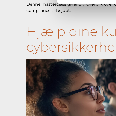
Denne masterclass giver dig overblik over 
compliance-arbejdet.
Hjælp dine ku
cybersikkerhe