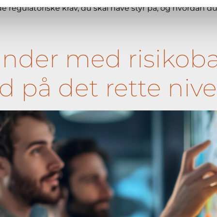
de regulatoriske krav, du skal have styr på, og hvordan 
nder med risikoba
d på det rette niv