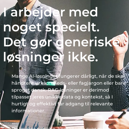
I arbejder med
noget specielt.
Det gør generiske
løsninger ikke.
Mange AI-løsninger fungerer dårligt, når de skal
håndtere virksomheds- eller fagjargon eller bare
sproget dansk. RAG-løsninger er derimod
tilpasset jeres unikke data og kontekst, så I
hurtigt og effektivt får adgang til relevante
informationer.
De leverer præcise, konsistente svar med