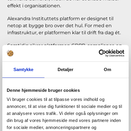
effekt i organisationen.
Alexandra Instituttets platform er designet til
netop at bygge bro over det hul. For med en
infrastruktur, er platformen klar til drift fra dag ét.
Samtidig sikrer platformen GDPR-compliance og
lokal datahåndtering, så juridiske og
sikkerhedsmæssige hensyn ikke bliver en
stopklods for udviklingen.
Samtykke
Detaljer
Om
Digital suverænitet
Denne hjemmeside bruger cookies
Vi bruger cookies til at tilpasse vores indhold og
annoncer, til at vise dig funktioner til sociale medier og til
Den geopolitiske virkelighed har for alvor
at analysere vores trafik. Vi deler også oplysninger om
ændret betingelserne for, hvordan danske
din brug af vores hjemmeside med vores partnere inden
organisationer kan tage AI i brug.
for sociale medier, annonceringspartnere og