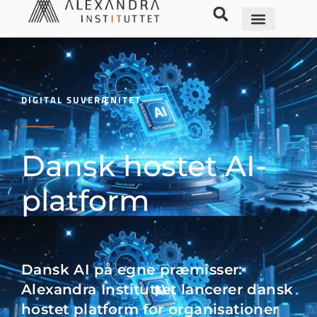
DIGITAL SUVERÆNITET
Dansk hostet AI-
platform
Dansk AI på egne præmisser:
Alexandra Instituttet lancerer dansk
hostet platform for organisationer