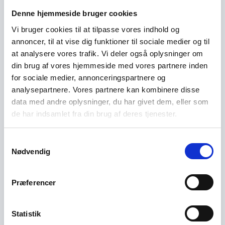
velfærd, men det har man slet ikke på fisk,
Denne hjemmeside bruger cookies
skildrer han.
Vi bruger cookies til at tilpasse vores indhold og
annoncer, til at vise dig funktioner til sociale medier og til
Derfor er det vigtigt at få en sensor, der kan
at analysere vores trafik. Vi deler også oplysninger om
generere data, som vi derefter kan få viden af.
din brug af vores hjemmeside med vores partnere inden
”Det ville være rart, hvis der fandtes metoder til
for sociale medier, annonceringspartnere og
at analysere helt entydige reaktioner fra
analysepartnere. Vores partnere kan kombinere disse
fiskene.”
data med andre oplysninger, du har givet dem, eller som
de har indsamlet fra din brug af deres tjenester.
Udfordring #2: Hvilke faktorer påvirker fisken?
Samtykkevalg
Der er mange parametre, der har en indflydelse
Nødvendig
på, hvor godt fisk trives i dambrug, fremhæver
Torsten Boutrup. Det skyldes både ydre faktorer
Præferencer
som anlæggets beskaffenhed, men også fiskens
iboende karakteristika, f.eks. dens alder, størrelse
og social struktur.
Statistik