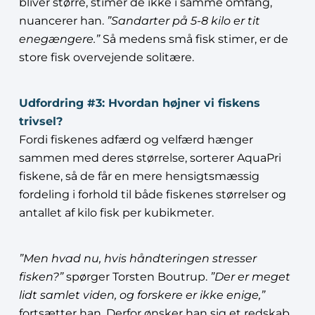
bliver større, stimer de ikke i samme omfang,
nuancerer han.
”Sandarter på 5-8 kilo er tit
enegængere.”
Så medens små fisk stimer, er de
store fisk overvejende solitære.
Udfordring #3: Hvordan højner vi fiskens
trivsel?
Fordi fiskenes adfærd og velfærd hænger
sammen med deres størrelse, sorterer AquaPri
fiskene, så de får en mere hensigtsmæssig
fordeling i forhold til både fiskenes størrelser og
antallet af kilo fisk per kubikmeter.
”Men hvad nu, hvis håndteringen stresser
fisken?”
spørger Torsten Boutrup.
”Der er meget
lidt samlet viden, og forskere er ikke enige,”
fortsætter han. Derfor ønsker han sig et redskab,