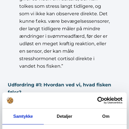
tolkes som stress langt tidligere, og
som vi ikke kan observere direkte. Det
kunne f.eks. være bevægelsessensorer,
der langt tidligere måler på mindre
ændringer i svømmeadfærd, før der er
udløst en meget kraftig reaktion, eller
en sensor, der kan måle
stresshormonet cortisol direkte i
vandet hos fisken.”
Udfordring #1: Hvordan ved vi, hvad fisken
føler?
Én af udfordringerne er, at man faktisk ikke ved
så frygteligt meget om fiskevelfærd, og at
forskningen ikke er entydig, betoner han. Der er
Samtykke
Detaljer
Om
masse af forskning på f.eks. kyllinger og deres