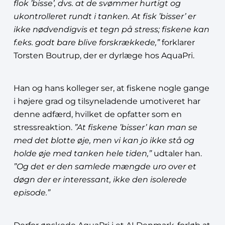
flok ’bisse’, dvs. at de svømmer hurtigt og
ukontrolleret rundt i tanken. At fisk ’bisser’ er
ikke nødvendigvis et tegn på stress; fiskene kan
f.eks. godt bare blive forskrækkede,”
forklarer
Torsten Boutrup, der er dyrlæge hos AquaPri.
Han og hans kolleger ser, at fiskene nogle gange
i højere grad og tilsyneladende umotiveret har
denne adfærd, hvilket de opfatter som en
stressreaktion.
”At fiskene ’bisser’ kan man se
med det blotte øje, men vi kan jo ikke stå og
holde øje med tanken hele tiden,”
udtaler han.
”Og det er den samlede mængde uro over et
døgn der er interessant, ikke den isolerede
episode.”