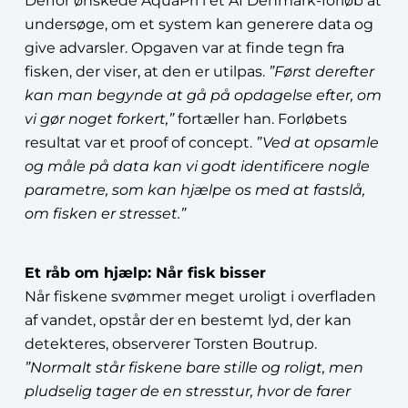
Derfor ønskede AquaPri i et AI Denmark-forløb at
undersøge, om et system kan generere data og
give advarsler. Opgaven var at finde tegn fra
fisken, der viser, at den er utilpas.
”Først derefter
kan man begynde at gå på opdagelse efter, om
vi gør noget forkert,”
fortæller han. Forløbets
resultat var et proof of concept.
”Ved at opsamle
og måle på data kan vi godt identificere nogle
parametre, som kan hjælpe os med at fastslå,
om fisken er stresset.”
Et råb om hjælp: Når fisk bisser
Når fiskene svømmer meget uroligt i overfladen
af vandet, opstår der en bestemt lyd, der kan
detekteres, observerer Torsten Boutrup.
”Normalt står fiskene bare stille og roligt, men
pludselig tager de en stresstur, hvor de farer