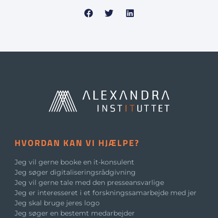
HVORDAN KAN VI HJÆLPE?
Jeg vil gerne booke en it-konsulent
Jeg søger digitaliseringsrådgivning
Jeg vil gerne tale med den presseansvarlige
Jeg er interesseret i et forskningssamarbejde med jer
Jeg skal bruge jeres logo
Jeg søger en bestemt medarbejder