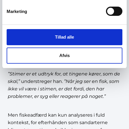
Sandarten er en stimefisk, når de er små,
Marketing
uddyber han.
”I naturen står de skulder ved
skulder på bunden. Som lystfisker kan du
opleve at sidde i flere timer og så pludselig
Tillad alle
fange fem i løbet af kort tid, og så er de væk
igen. De har en social struktur, hvor de er mere
eller mindre sammen i stimer.”
Afvis
”Stimer er et udtryk for, at tingene kører, som de
skal,”
understreger han.
”Når jeg ser en fisk, som
ikke vil være i stimen, er det fordi, den har
problemer, er syg eller reagerer på noget.”
Men fiskeadfærd kan kun analyseres i fuld
kontekst, for efterhånden som sandarterne