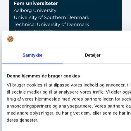
Fem universiteter
Aalborg University
University of Southern Denmark
Technical University of Denmark
Aarhus University
University of Copenhagen
Samtykke
Detaljer
Tre GTS’er
FORCE Technology
Teknologisk Institut
Denne hjemmeside bruger cookies
Alexandra Instituttet
Vi bruger cookies til at tilpasse vores indhold og annoncer, til
til sociale medier og til at analysere vores trafik. Vi deler o
14 industrielle partnere
brug af vores hjemmeside med vores partnere inden for soci
Technicon A/S
annonceringspartnere og analysepartnere. Vores partnere k
CIM A/S
med andre oplysninger, du har givet dem, eller som de har in
LEGO Systems A/S
deres tjenester.
Danfoss A/S