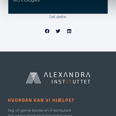
Technologies
Del dette:
HVORDAN KAN VI HJÆLPE?
Jeg vil gerne booke en it-konsulent
Jeg søger digitaliseringsrådgivning