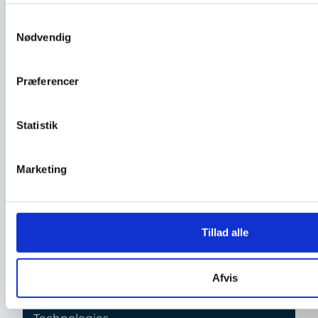
Novo Nordisk A/S
Velux A/S
Samtykkevalg
Grundfos A/S
Nødvendig
Topsil GlobalWafers A/S
Harting ApS
Præferencer
Universal Robots A/S
Bosch Rexroth A/S
Sick A/S
Statistik
Inmold A/S
INTELLIGENT SYSTEMS A/S
Marketing
Finansiering
Innovationsfondens investering: 40 mio. kr.
Tillad alle
Samlet budget: 106,8 mio. kr.
Projektafslutning: 31. december 2028
Officiel titel: REACT MADE Resilient
Afvis
manufacturing systems through AI-
powered and digitally Connected