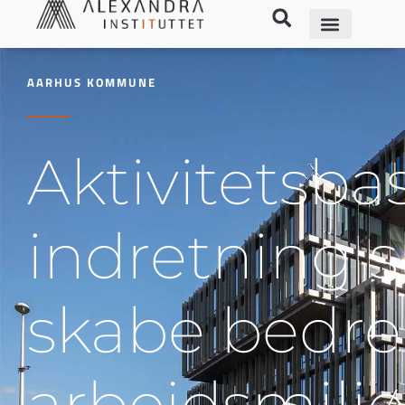
AARHUS KOMMUNE
Aktivitetsba
indretning s
skabe bedre
arbejdsmiljø