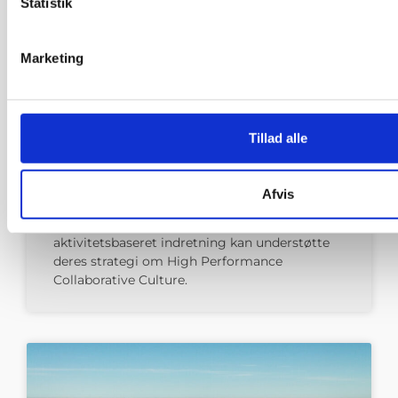
Statistik
Marketing
Arla gik fra tomme kontorer
Tillad alle
til dynamiske arbejdsrum
Afvis
Arla Foods fik evalueret deres arbejdsgange
og anbefalinger til, hvordan de med
aktivitetsbaseret indretning kan understøtte
deres strategi om High Performance
Collaborative Culture.