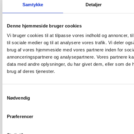
Samtykke
Detaljer
Aalborg Universitetshospital
Denne hjemmeside bruger cookies
nytænker
Vi bruger cookies til at tilpasse vores indhold og annoncer, til
kontorarbejdspladser
til sociale medier og til at analysere vores trafik. Vi deler o
brug af vores hjemmeside med vores partnere inden for soci
Aalborg Universitetshospital har med hjælp
annonceringspartnere og analysepartnere. Vores partnere k
fra vores eksperter skabt en bedre forståelse
data med andre oplysninger, du har givet dem, eller som de h
for, hvordan fleksible og aktivitetsbaserede
brug af deres tjenester.
arbejdspladser kan understøtte hospitalets
specifikke arbejdsgange.
Samtykkevalg
Nødvendig
Præferencer