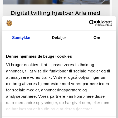
Digital tvilling hjælper Arla med
at overvåge mikrobiel vækst
Vi har i samarbejde med FORCE
Samtykke
Detaljer
Om
Technology og SPX Flow implementeret
en avanceret digital tvilling i Arla Foods
mejeriproduktionsanlæg, som skal hjælpe
Denne hjemmeside bruger cookies
med at planlægge og optimere rengøring
uden unødvendig nedetid.
Vi bruger cookies til at tilpasse vores indhold og
annoncer, til at vise dig funktioner til sociale medier og til
LÆS MERE »
at analysere vores trafik. Vi deler også oplysninger om
din brug af vores hjemmeside med vores partnere inden
for sociale medier, annonceringspartnere og
analysepartnere. Vores partnere kan kombinere disse
data med andre oplysninger, du har givet dem, eller som
de har indsamlet fra din brug af deres tjenester.